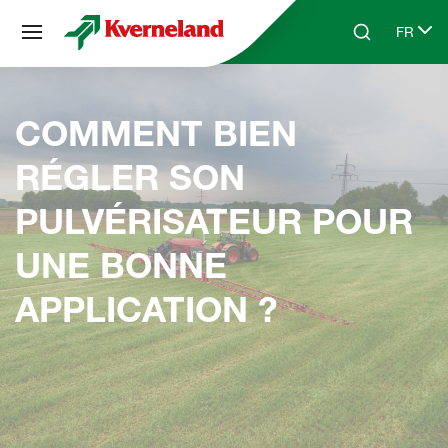
Panneau de gestion des cookies
FR
Skip to main content
Search
Select 
COMMENT BIEN
RÉGLER SON
PULVÉRISATEUR POUR
UNE BONNE
APPLICATION ?