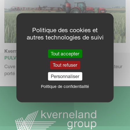
Politique des cookies et
autres technologies de suivi
Kverneland iXtra
Tout accepter
PULVÉRISATEUR PORTÉ AVANT
Tout refuser
Cuve frontale iXtra en combinaison avec le pulvérisateur
porté iXter...
Personnaliser
Politique de confidentialité