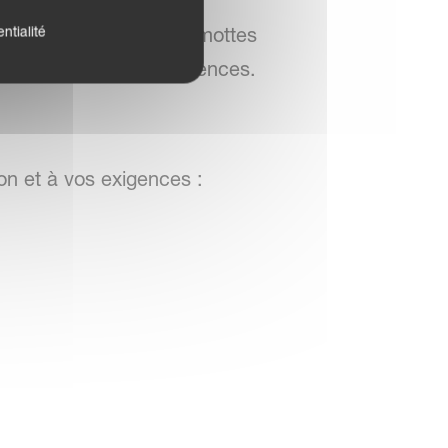
ntialité
tant efficacement les mottes
optimale du lit de semences.
on et à vos exigences :