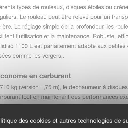
férents types de rouleaux, disques étoiles ou crén
éguliers. Le rouleau peut être relevé pour un transp
ière. Le réglage simple de la profondeur, les roul
litent l’utilisation et la maintenance. Robuste, effi
disc 1100 L est parfaitement adapté aux petites 
lisées comme les vergers..
économe en carburant
710 kg (version 1,75 m), le déchaumeur à disques
arburant tout en maintenant des performances exc
litique des cookies et autres technologies de su
 intense du sol