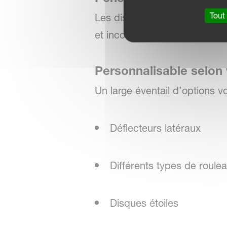
Tout
Les disques trempés Ø520 mm
et incorporant les résidus p
Personnalisable selon
Un large éventail d’options v
Déflecteurs latéraux
Différents types de roule
Disques étoiles