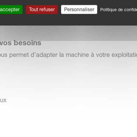
 accepter
Tout refuser
Personnaliser
Politique de confide
 assurent un travail profond et homogène, émiet
our un déchaumage performant et une préparation 
 vos besoins
ous permet d’adapter la machine à votre exploitati
aux