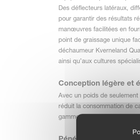
Des déflecteurs latéraux, dif
pour garantir des résultats r
manœuvres facilitées en fourr
point de graissage unique faci
déchaumeur Kverneland Quali
ainsi qu’aux cultures spécia
Conception légère et 
Avec un poids de seulement 
réduit la consommation de c
gamme de conditions de sol.
Po
Pénétration et mélange