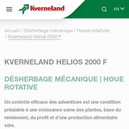
Panneau de gestion des cookies
FR
Skip to main content
Search
Select 
Accueil
Désherbage mécanique
Houes rotatives
Kverneland Helios 2000 F
KVERNELAND HELIOS 2000 F
DÉSHERBAGE MÉCANIQUE | HOUE
ROTATIVE
Un contrôle efficace des adventices est une condition
préalable à une croissance saine des plantes, base du
rendement, du profit et d'une production alimentaire
sûre.