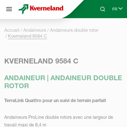
Panneau de gestion des cookies
FR
Skip to main content
Search
Select 
Accueil
Andaineurs
Andaineurs double rotor
Kverneland 9584 C
KVERNELAND 9584 C
ANDAINEUR | ANDAINEUR DOUBLE
ROTOR
TerraLink Quattro pour un suivi de terrain parfait
Andaineurs ProLine double rotors avec une largeur de
travail maxi de 8,4 m