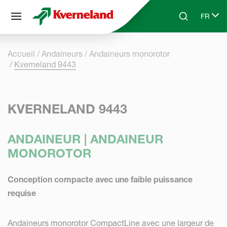
Panneau de gestion des cookies
FR
Skip to main content
Search
Select 
Accueil
Andaineurs
Andaineurs monorotor
Kverneland 9443
KVERNELAND 9443
ANDAINEUR | ANDAINEUR
MONOROTOR
Conception compacte avec une faible puissance
requise
Andaineurs monorotor CompactLine avec une largeur de