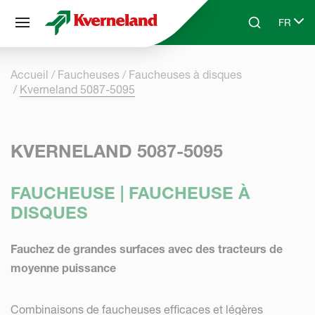
Panneau de gestion des cookies
FR
Skip to main content
Search
Select 
Accueil
Faucheuses
Faucheuses à disques
Kverneland 5087-5095
KVERNELAND 5087-5095
FAUCHEUSE | FAUCHEUSE À
DISQUES
Fauchez de grandes surfaces avec des tracteurs de
moyenne puissance
Combinaisons de faucheuses efficaces et légères