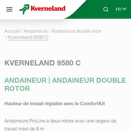
Panneau de gestion des cookies
FR
Skip to main content
Search
Select 
Accueil
Andaineurs
Andaineurs double rotor
Kverneland 9580 C
KVERNELAND 9580 C
ANDAINEUR | ANDAINEUR DOUBLE
ROTOR
Hauteur de travail réglable avec le ComfortKit
Andaineurs ProLine à deux rotors avec une largeur de
travail maxi de 8 m