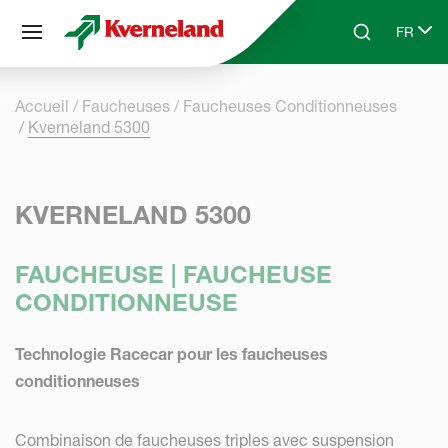
Panneau de gestion des cookies
FR
Skip to main content
Search
Select 
Accueil
Faucheuses
Faucheuses Conditionneuses
Kverneland 5300
KVERNELAND 5300
FAUCHEUSE | FAUCHEUSE
CONDITIONNEUSE
Technologie Racecar pour les faucheuses
conditionneuses
Combinaison de faucheuses triples avec suspension