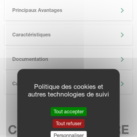
Principaux Avantages
Caractéristiques
SKIP BROCHURE
Documentation
Caractéristiques Techniques
Politique des cookies et
autres technologies de suivi
TROUVEZ VOTRE
Tout accepter
Tout refuser
CONCESSIONNAIRE
Personnaliser