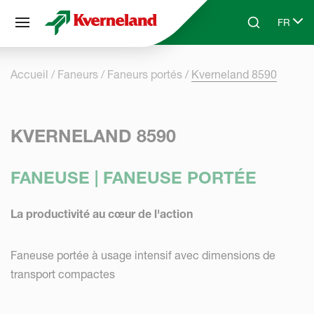
Panneau de gestion des cookies
FR
Skip to main content
Search
Select 
Accueil
Faneurs
Faneurs portés
Kverneland 8590
KVERNELAND 8590
FANEUSE | FANEUSE PORTÉE
La productivité au cœur de l'action
Faneuse portée à usage intensif avec dimensions de
transport compactes