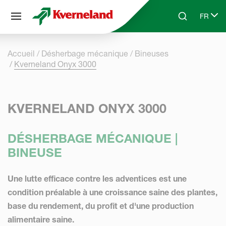
Panneau de gestion des cookies
FR
Skip to main content
Search
Select 
Accueil
Désherbage mécanique
Bineuses
Kverneland Onyx 3000
KVERNELAND ONYX 3000
DÉSHERBAGE MÉCANIQUE |
BINEUSE
Une lutte efficace contre les adventices est une
condition préalable à une croissance saine des plantes,
base du rendement, du profit et d'une production
alimentaire saine.