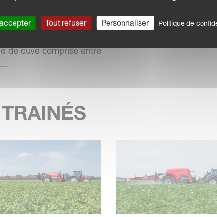
ELAND iXter B
ISATEUR PORTÉ
 accepter
Tout refuser
Personnaliser
Politique de confide
 B offre une capacité
e de cuve comprise entre
..
 TRAINÉS