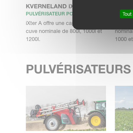
KVERNELAND iXter A
KVERN
PULVÉRISATEUR PORTÉ
PULVÉR
Tout
iXter A offre une capacité de
L'iXter
cuve nominale de 800l, 1000l et
nominal
1200l.
1000 et.
PULVÉRISATEURS