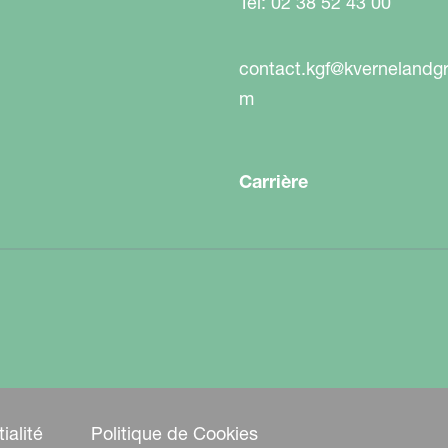
Tel: 02 38 52 43 00
contact.kgf@kvernelandg
m
Carrière
ialité
Politique de Cookies