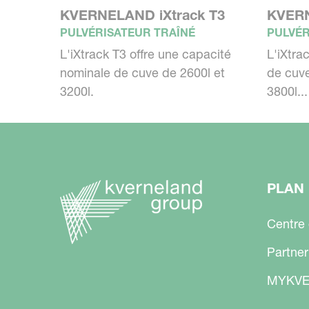
KVERNELAND iXtrack T3
KVERN
PULVÉRISATEUR TRAÎNÉ
PULVÉR
L'iXtrack T3 offre une capacité
L'iXtra
nominale de cuve de 2600l et
de cuve
3200l.
3800l...
PLAN 
Centre
Partner
MYKVE