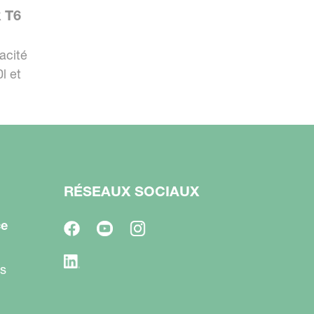
 T6
acité
l et
RÉSEAUX SOCIAUX
ce
s