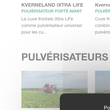
KVERNELAND IXTRA LIFE
Kverne
Une pulvérisation de qualité est un fact
PULVÉRISATEUR PORTÉ AVANT
PULVÉR
chaque goutte de produit est parfaiteme
La cuve frontale iXtra LiFe
Cuve fr
comme pulvérisateur universel
combin
efficacité optimale du produit, même lor
pour les cu...
pulvéris
traitements doivent être effectués avec 
voulez réduire au minimum la dérive, éco
limiter votre impact sur l'environnement
PULVÉRISATEURS
Po