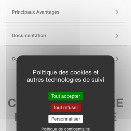
Principaux Avantages
SKIP BROCHURE
Documentation
Caractéristiques Techniques
Politique des cookies et
autres technologies de suivi
TROUVEZ VOTRE
Tout accepter
CONCESSIONNAIRE
Tout refuser
LE PLUS PROCHE
Personnaliser
Politique de confidentialité