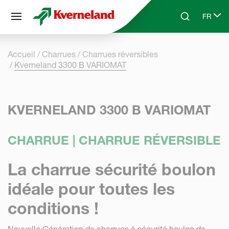
Panneau de gestion des cookies
FR
Skip to main content
Search
Select 
Accueil
Charrues
Charrues réversibles
Kverneland 3300 B VARIOMAT
KVERNELAND 3300 B VARIOMAT
CHARRUE | CHARRUE RÉVERSIBLE
La charrue sécurité boulon
idéale pour toutes les
conditions !