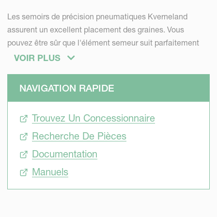
Les semoirs de précision pneumatiques Kverneland
assurent un excellent placement des graines. Vous
pouvez être sûr que l'élément semeur suit parfaitement
les irrégularités de la parcelle pour maintenir une
VOIR PLUS
profondeur de semis régulière. Grâce à la précision des
lignes de semis Kverneland et à la technologie GEOSEED,
NAVIGATION RAPIDE
il est possible de synchroniser les cœurs semeurs pour
semer en quinconce ou en parallèle.
Trouvez Un Concessionnaire
Polyvalence
Recherche De Pièces
Documentation
L'Optima vous offre une excellente polyvalence pour
Manuels
semer dans tous types de conditions : petites ou grandes
graines, semis profond ou superficiel, sur sol travaillé ou
sur mulch