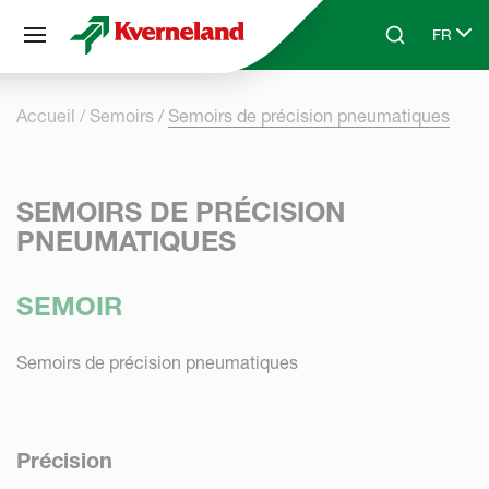
Panneau de gestion des cookies
FR
Skip to main content
Search
Select 
Accueil
Semoirs
Semoirs de précision pneumatiques
SEMOIRS DE PRÉCISION
PNEUMATIQUES
SEMOIR
Semoirs de précision pneumatiques
Précision