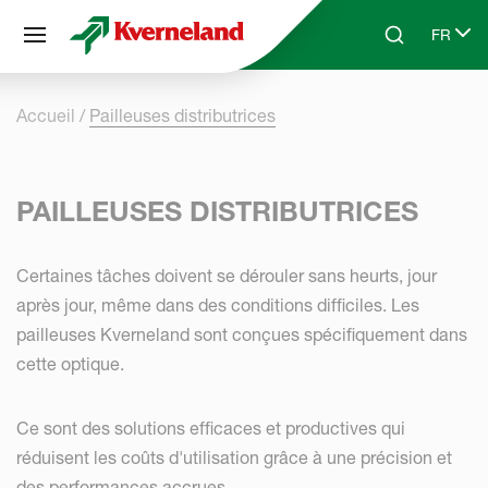
Panneau de gestion des cookies
FR
Skip to main content
Search
Select 
Accueil
Pailleuses distributrices
PAILLEUSES DISTRIBUTRICES
Certaines tâches doivent se dérouler sans heurts, jour
après jour, même dans des conditions difficiles. Les
pailleuses Kverneland sont conçues spécifiquement dans
cette optique.
Ce sont des solutions efficaces et productives qui
réduisent les coûts d'utilisation grâce à une précision et
des performances accrues.