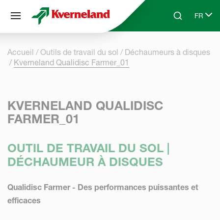
Panneau de gestion des cookies
FR
Skip to main content
Search
Select 
Accueil
Outils de travail du sol
Déchaumeurs à disques
Kverneland Qualidisc Farmer_01
KVERNELAND QUALIDISC
FARMER_01
OUTIL DE TRAVAIL DU SOL |
DÉCHAUMEUR À DISQUES
Qualidisc Farmer - Des performances puissantes et
efficaces