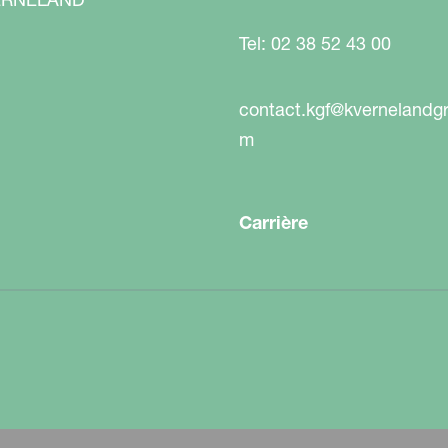
Tel: 02 38 52 43 00
contact.kgf@kvernelandg
m
z semer immédiatement. Les conditions le
té est donc importante. Vous avez besoin
Carrière
de la capacité nécessaires pour terminer le
ur d'avance à votre culture.