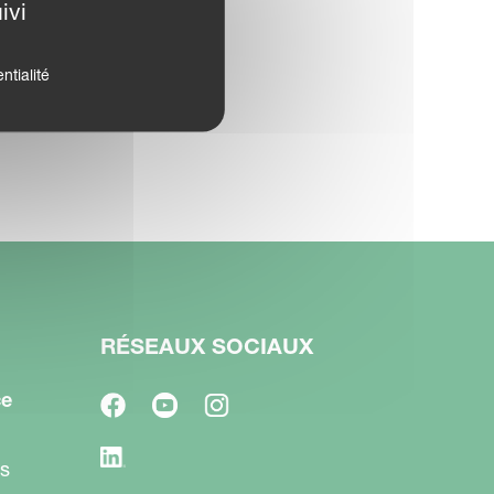
ivi
ntialité
RÉSEAUX SOCIAUX
ce
s