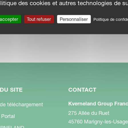
litique des cookies et autres technologies de su
souvent adapter votre semoir. C'est pourquoi
euvent être réglés facilement,
 accepter
Tout refuser
Personnaliser
Politique de confide
eur.
êmes, par exemple un sol humide ou une
DU SITE
CONTACT
e les avantages du ts-drill deviennent
 à réglage automatique se chargent de la
Kverneland Group Fran
 de téléchargement
mis, ce qui réduit le compactage du sol tout
275 Allée du Ruet
 Portal
ps.
45760 Marigny-les-Usage
RNELAND