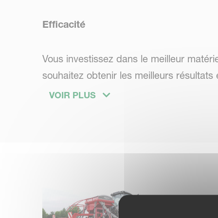
Efficacité
Vous investissez dans le meilleur matéri
souhaitez obtenir les meilleurs résultats 
sont conçus pour être les plus légers po
VOIR PLUS
nécessaire permet d'économiser sur les
Polyvalence
La structure du sol n'est pas la même d