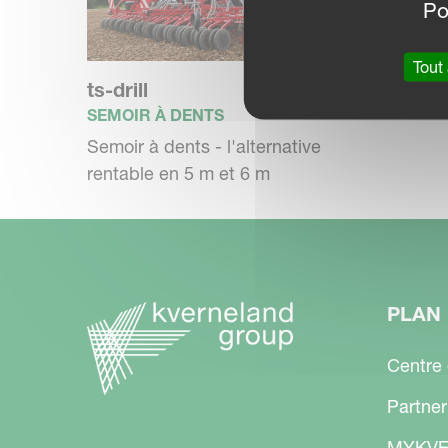
Po
conditions de travail. Vous devez donc 
nous avons développé des semoirs qui p
Tout
principalement depuis la cabine du tract
ts-drill
SEMOIR À DENTS
Semoir à dents - l'alternative
rentable en 5 m et 6 m
Performance
C'est surtout dans des conditions extr
PLAN 
grande quantité de résidus de paille, qu
évidents. En un seul passage, les dents
Centre
préparation du lit de semences et du se
Partner
en économisant du carburant et du tem
MYKVE