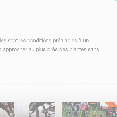
es sont les conditions préalables à un
s'approcher au plus près des plantes sans
a rectitude et la fixité des outils de travail,
mais exclut également toute usure et tout jeu
 dans les conditions les plus difficiles.
on des cultures. La forme et la taille des