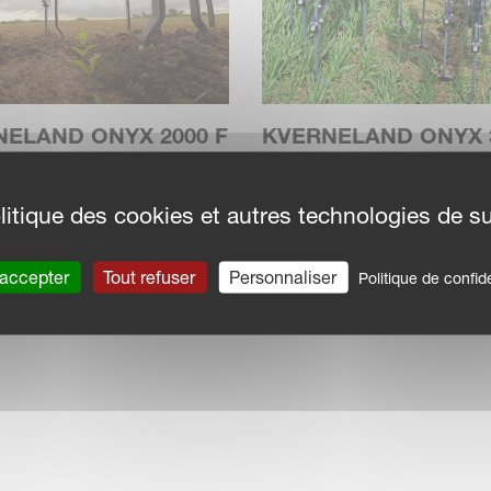
Kverneland Onyx s'adapte rapidement à la
nt avec des socs adaptés aux différentes
pendamment et peut être levé et abaissé
NELAND ONYX 2000 F
KVERNELAND ONYX 
E
BINEUSE
 repliable, avec attelage
Bineuse fixe et compact 
litique des cookies et autres technologies de su
d pour une utilisation en
être combinée avec l'inte
de gu...
per les racines des adventices. La force est
 accepter
Tout refuser
Personnaliser
Politique de confide
ans des conditions météorologiques extrêmes
fortes pluies. Des performances élevées sur
contrôle régulier de la profondeur sur toute la
deur de travail et le contrôle de la pression
e réglage exclusif de la pression x-control.