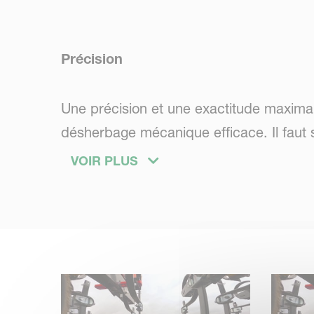
Précision
Une précision et une exactitude maximal
désherbage mécanique efficace. Il faut 
les endommager. Avec Onyx, vous assurez l
VOIR PLUS
ce qui non seulement protège la culture 
des outils. Un contrôle accru est possible
Polyvalence
La largeur des inter-rangs varie en foncti