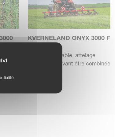
3000
KVERNELAND ONYX 3000 F
BINEUSE
pouvant
Bineuse repliable, attelage
ivi
rface
compact, pouvant être combinée
avec l'...
ntialité