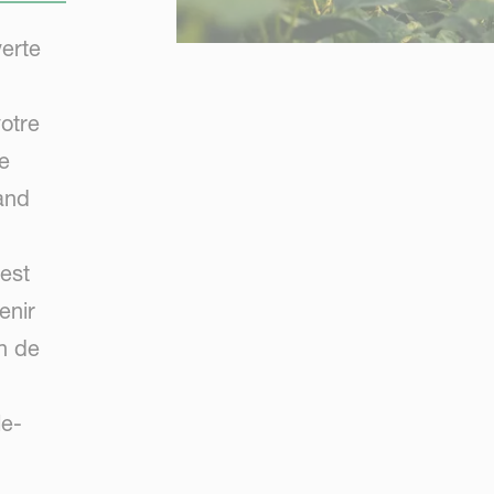
erte
otre
e
and
est
enir
on de
le-