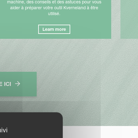
machine, des conseils et des astuces pour vous
aider à préparer votre outil Kverneland à être
utilisé.
Learn more
 ICI
ivi