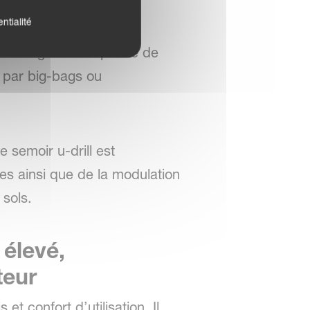
ntialité
 16.7 cm. Son angle
 trémie grande capacité de
e par big-bags ou
e semoir u-drill est
es ainsi que de la modulation
 sols.
 élevé,
teur
et confort d’utilisation. Il