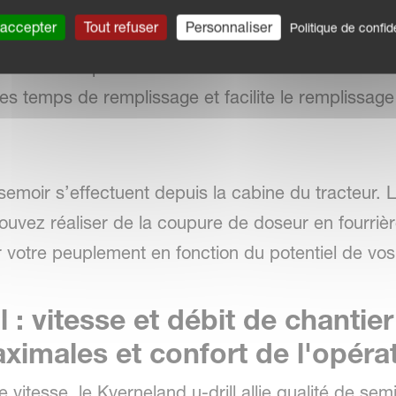
 accepter
Tout refuser
Personnaliser
Politique de confide
isques CD est disponible en écartement 12,50 ou
de limiter la puissance de traction nécessaire. La
 les temps de remplissage et facilite le remplissag
semoir s’effectuent depuis la cabine du tracteur. L
vez réaliser de la coupure de doseur en fourrièr
r votre peuplement en fonction du potentiel de vos
 : vitesse et débit de chantier
imales et confort de l'opéra
itesse, le Kverneland u-drill allie qualité de semis 