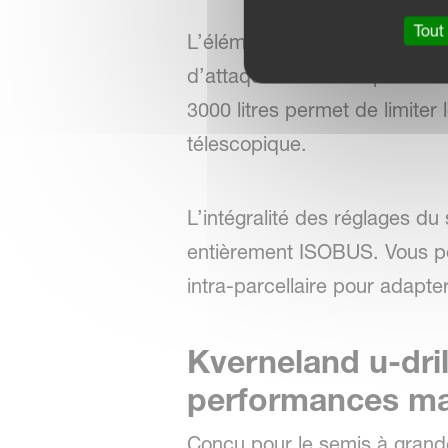
Tout
L’élément semeur à double d
d’attaque très faible permet 
3000 litres permet de limiter
télescopique.
L’intégralité des réglages du 
entièrement ISOBUS. Vous pou
intra-parcellaire pour adapte
Kverneland u-drill
performances max
Conçu pour le semis à grande v