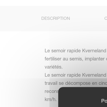
DESCRIPTION
Le semoir rapide Kverneland 
fertiliser au semis, implant
variétés.
Le semoir rapide Kverneland u
travail se décompose en cinq 
reconsolidation, semis et rec
km/h.
Po