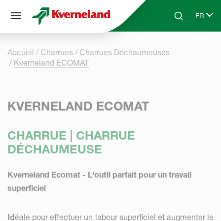
Panneau de gestion des cookies
FR
Skip to main content
Search
Select 
Accueil
Charrues
Charrues Déchaumeuses
Kverneland ECOMAT
KVERNELAND ECOMAT
CHARRUE | CHARRUE
DÉCHAUMEUSE
Kverneland Ecomat
- L'outil parfait pour un travail
superficiel
Id
éale pour effectuer un labour superficiel et augmenter le