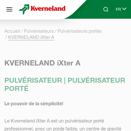
Panneau de gestion des cookies
FR
Skip to main content
Search
Select 
Accueil
Pulvérisateurs
Pulvérisateurs portés
KVERNELAND iXter A
KVERNELAND iXter A
PULVÉRISATEUR | PULVÉRISATEUR
PORTÉ
Le pouvoir de la simplicité!
Le Kverneland iXter A est un pulvérisateur porté
professionnel, avec un poids faible, un centre de gravité