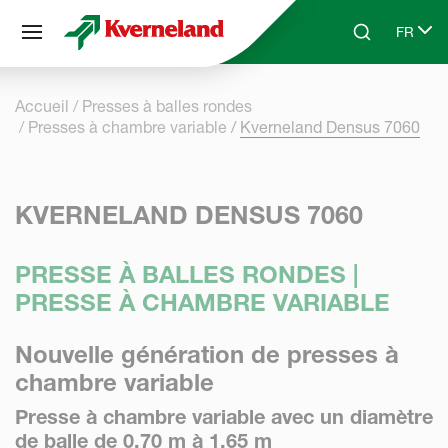
Panneau de gestion des cookies
FR
Skip to main content
Search
Select 
Accueil
Presses à balles rondes
Presses à chambre variable
Kverneland Densus 7060
KVERNELAND DENSUS 7060
PRESSE À BALLES RONDES |
PRESSE À CHAMBRE VARIABLE
Nouvelle génération de presses à
chambre variable
Presse à chambre variable avec un diamètre
de balle de 0,70 m à 1,65 m