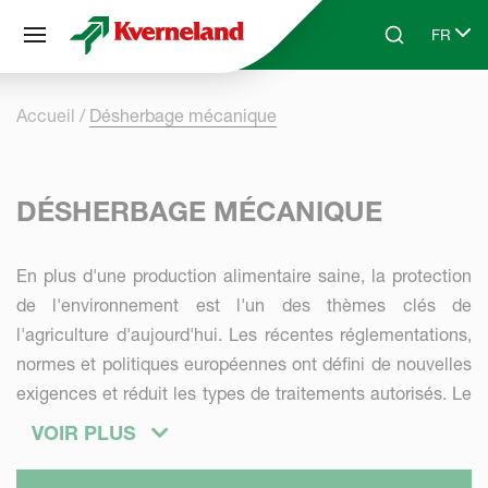
Panneau de gestion des cookies
FR
Skip to main content
Search
Select 
Accueil
Désherbage mécanique
DÉSHERBAGE MÉCANIQUE
En plus d'une production alimentaire saine, la protection
de l'environnement est l'un des thèmes clés de
l'agriculture d'aujourd'hui. Les récentes réglementations,
normes et politiques européennes ont défini de nouvelles
exigences et réduit les types de traitements autorisés. Le
désherbage mécanique est donc devenu l'une des
VOIR PLUS
solutions permettant aux agriculteurs de respecter ces
normes, tout en garantissant une croissance saine des