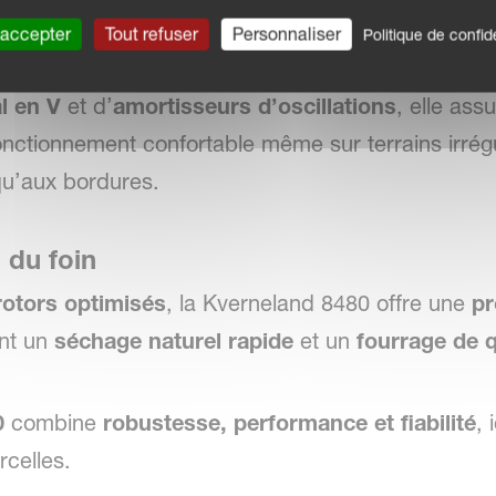
 accepter
Tout refuser
Personnaliser
Politique de confide
stabilité
l en V
et d’
amortisseurs d’oscillations
, elle ass
fonctionnement confortable même sur terrains irrég
qu’aux bordures.
 du foin
 rotors optimisés
, la Kverneland 8480 offre une
pr
ant un
séchage naturel rapide
et un
fourrage de q
0
combine
robustesse, performance et fiabilité
, 
rcelles.