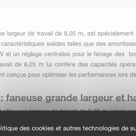
 largeur de travail de 8,05 m, est spécialement 
aractéristiques solides telles que des amortisseur
 V et un réglage centralisé pour le fanage des b
ravail de 8,05 m lui confère des capacités opéra
nt conçus pour optimiser les performances lors de
: faneuse grande largeur et 
0
offre une
largeur de travail de 8,05 m
, idéale p
ouhaitant un
fanage efficace et homogène
sur d
litique des cookies et autres technologies de su
té
avec un travail précis et rapide.