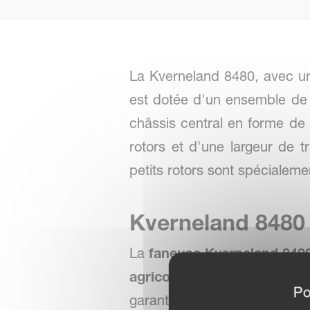
La Kverneland 8480, avec une
est dotée d'un ensemble de c
châssis central en forme de
rotors et d'une largeur de t
petits rotors sont spécialeme
Kverneland 8480 
La
faneuse Kverneland 848
agricoles professionnelles
s
Po
garantit un
foin sec de quali