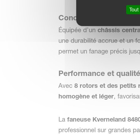
Tout
Conception robuste et 
Équipée d’un
châssis centra
une durabilité accrue et un 
permet un fanage précis jus
Performance et qualité
Avec
8 rotors et des petits
homogène et léger
, favoris
La
faneuse Kverneland 848
professionnel sur grandes pa