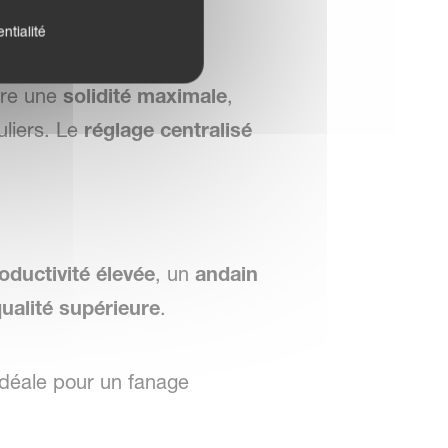
ntialité
ure une
solidité maximale
,
uliers. Le
réglage centralisé
oductivité élevée
, un
andain
ualité supérieure
.
idéale pour un fanage