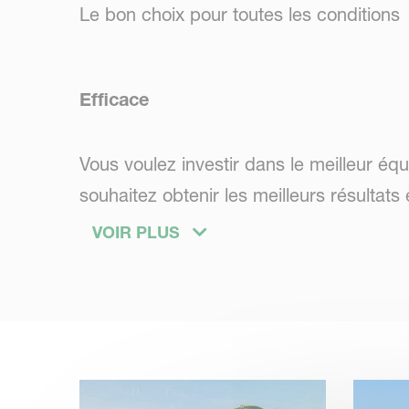
Le bon choix pour toutes les conditions
Efficace
Vous voulez investir dans le meilleur éq
souhaitez obtenir les meilleurs résultats 
combinés de semis pneumatiques Kverne
VOIR PLUS
gravité rapproché. La réduction de la 
les coûts de carburant.
Intelligent