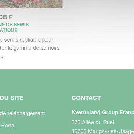
ultats, vous devez régler la profondeur des
 CB F
ndeur de semis indépendamment l'une de
É DE SEMIS
- pour être efficace.
ATIQUE
e semis repliable pour
ter la gamme de semoirs
..
DU SITE
CONTACT
Kverneland Group Fran
 de téléchargement
275 Allée du Ruet
 Portal
45760 Marigny-les-Usage