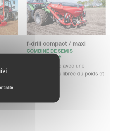
f-drill compact / maxi
COMBINÉ DE SEMIS
PNEUMATIQUE
atique
Trémie frontale avec une
ivi
us,
répartition équilibrée du poids et
une fl...
ntialité