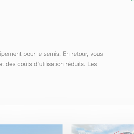
uipement pour le semis. En retour, vous
et des coûts d'utilisation réduits. Les
land ont été développés avec un centre de
puissance nécessaire permet d'économiser sur