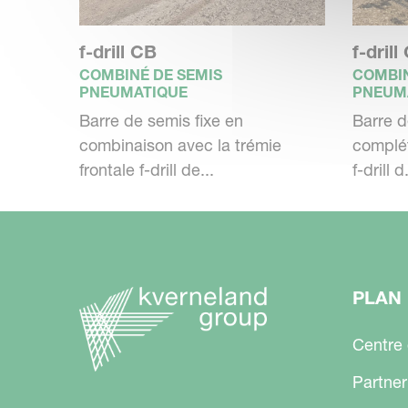
non plus. Pour obtenir les meilleurs rés
f-drill CB
f-drill
dents de la herse rotative et la profo
COMBINÉ DE SEMIS
COMBIN
l'autre. Centralisé et facile d'utilisation 
PNEUMATIQUE
PNEUM
Barre de semis fixe en
Barre d
combinaison avec la trémie
complé
frontale f-drill de...
f-drill d.
PLAN 
Centre
Partner