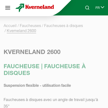
Panneau de gestion des cookies
FR
Skip to main content
Search
Select 
Accueil
Faucheuses
Faucheuses à disques
Kverneland 2600
KVERNELAND 2600
FAUCHEUSE | FAUCHEUSE À
DISQUES
Suspension flexible - utilisation facile
Faucheuses à disques avec un angle de travail jusqu'à
35°