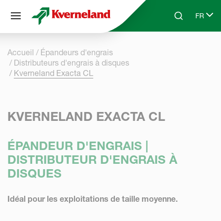
Panneau de gestion des cookies
FR
Skip to main content
Search
Select 
Accueil
Épandeurs d'engrais
Distributeurs d'engrais à disques
Kverneland Exacta CL
KVERNELAND EXACTA CL
ÉPANDEUR D'ENGRAIS |
DISTRIBUTEUR D'ENGRAIS À
DISQUES
Idéal pour les exploitations de taille moyenne.