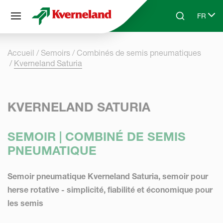
Panneau de gestion des cookies
FR
Skip to main content
Search
Select 
Accueil
Semoirs
Combinés de semis pneumatiques
Kverneland Saturia
KVERNELAND SATURIA
SEMOIR | COMBINÉ DE SEMIS
PNEUMATIQUE
Semoir pneumatique Kverneland Saturia, semoir pour
herse rotative - simplicité, fiabilité et économique pour
les semis