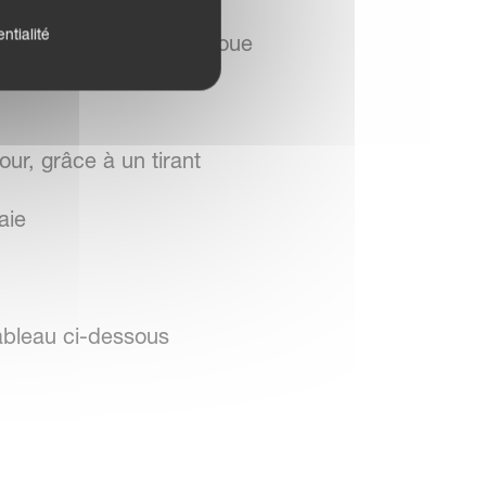
ntialité
etournement lié à la roue
ur, grâce à un tirant
aie
ableau ci-dessous