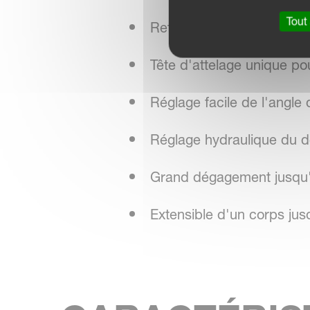
Tout
Retournement sûr et sans
Tête d'attelage unique po
Réglage facile de l'angle 
Réglage hydraulique du d
Grand dégagement jusqu'
Extensible d'un corps ju