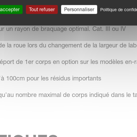
 accepter
Tout refuser
Personnaliser
Politique de confide
 à-coups de la charrue grâce à un mécanisme de r
ur un rayon de braquage optimal. Cat. III ou IV
de la roue lors du changement de la largeur de labo
éport de 1er corps en option sur les modèles en-r
à 100cm pour les résidus importants
squ'au nombre maximal de corps indiqué dans le t