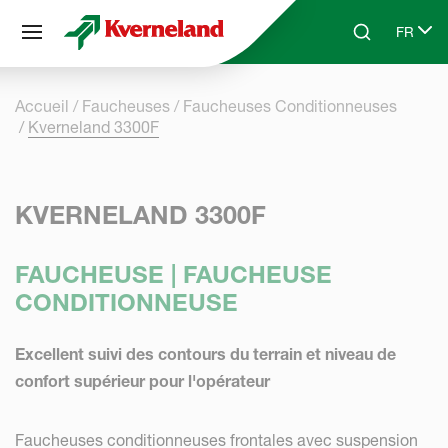
Panneau de gestion des cookies
FR
Skip to main content
Search
Select 
Accueil
Faucheuses
Faucheuses Conditionneuses
Kverneland 3300F
KVERNELAND 3300F
FAUCHEUSE | FAUCHEUSE
CONDITIONNEUSE
Excellent suivi des contours du terrain et niveau de
confort supérieur pour l'opérateur
Faucheuses conditionneuses frontales avec suspension