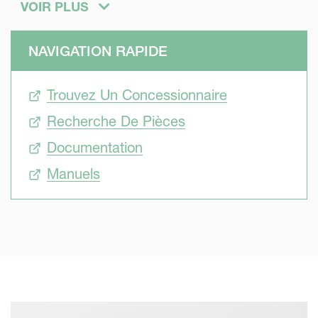
iXtrack T répond aux exigences des agriculteurs qui
VOIR PLUS
pulvérisent au quotidien quel que soit le besoin grâce à sa
conception compacte, ses différents volumes de réservoir
NAVIGATION RAPIDE
et ses caractéristiques de haute technologie.
Trouvez Un Concessionnaire
Recherche De Pièces
Documentation
Manuels