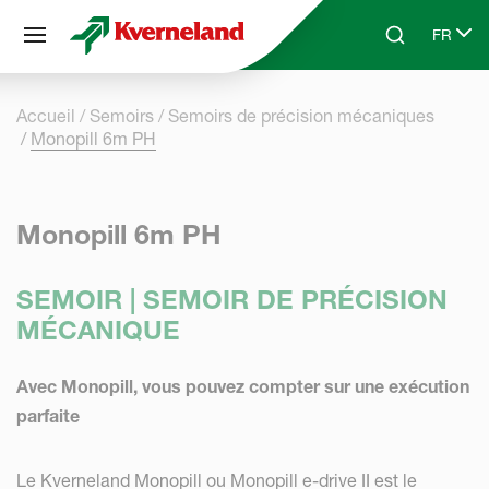
Panneau de gestion des cookies
FR
Skip to main content
Search
Select 
Accueil
Semoirs
Semoirs de précision mécaniques
Monopill 6m PH
Monopill 6m PH
SEMOIR | SEMOIR DE PRÉCISION
MÉCANIQUE
Avec Monopill, vous pouvez compter sur une exécution
parfaite
Le Kverneland Monopill ou Monopill e-drive II est le