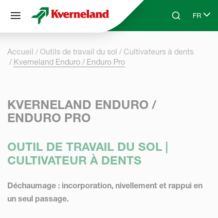
Panneau de gestion des cookies
FR
Skip to main content
Search
Select 
Accueil
Outils de travail du sol
Cultivateurs à dents
Kverneland Enduro / Enduro Pro
KVERNELAND ENDURO /
ENDURO PRO
OUTIL DE TRAVAIL DU SOL |
CULTIVATEUR À DENTS
Déchaumage : incorporation, nivellement et rappui en
un seul passage.