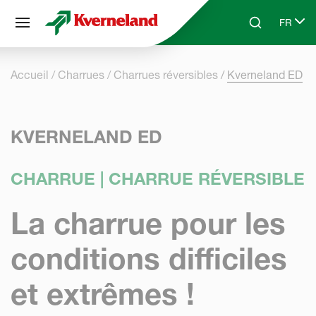
Panneau de gestion des cookies
FR
Skip to main content
Search
Select 
Accueil
Charrues
Charrues réversibles
Kverneland ED
KVERNELAND ED
CHARRUE | CHARRUE RÉVERSIBLE
La charrue pour les
conditions difficiles
et extrêmes !