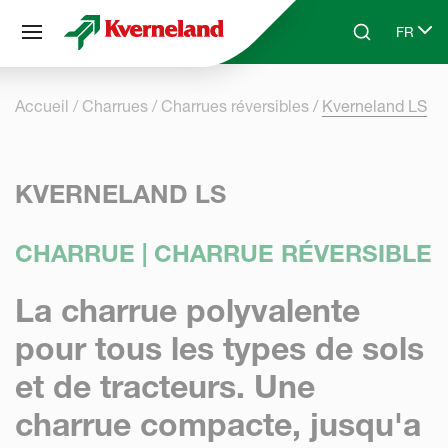
Panneau de gestion des cookies
FR
Skip to main content
Search
Select 
Accueil
Charrues
Charrues réversibles
Kverneland LS
KVERNELAND LS
CHARRUE | CHARRUE RÉVERSIBLE
La charrue polyvalente
pour tous les types de sols
et de tracteurs. Une
charrue compacte, jusqu'a