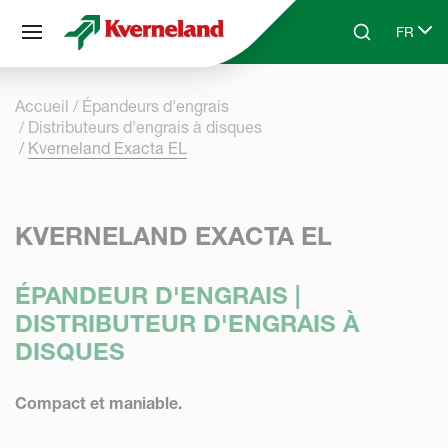
Panneau de gestion des cookies
FR
Skip to main content
Search
Select 
Accueil
Épandeurs d'engrais
Distributeurs d'engrais à disques
Kverneland Exacta EL
KVERNELAND EXACTA EL
ÉPANDEUR D'ENGRAIS |
DISTRIBUTEUR D'ENGRAIS À
DISQUES
Compact et maniable.