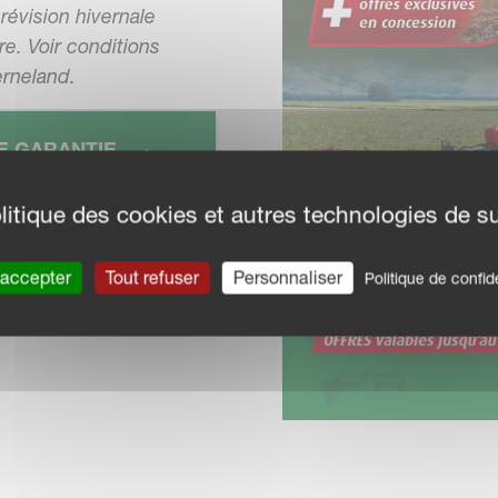
révision hivernale
e. Voir conditions
erneland.
E GARANTIE
litique des cookies et autres technologies de su
 accepter
Tout refuser
Personnaliser
Politique de confide