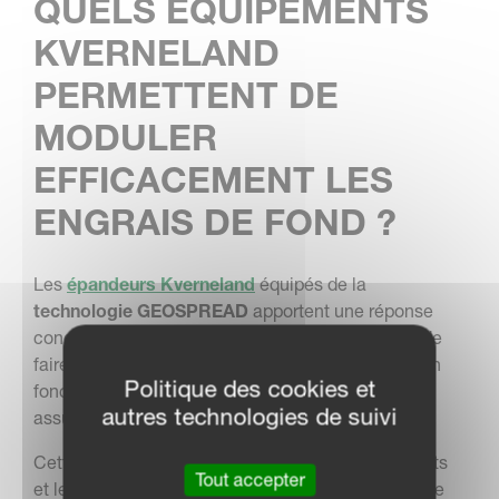
QUELS ÉQUIPEMENTS
KVERNELAND
PERMETTENT DE
MODULER
EFFICACEMENT LES
ENGRAIS DE FOND ?
Les
épandeurs Kverneland
équipés de la
technologie GEOSPREAD
apportent une réponse
concrète aux enjeux de précision. Ils permettent de
faire varier automatiquement la dose à l’hectare en
Politique des cookies et
fonction de la position dans la parcelle, tout en
autres technologies de suivi
assurant une coupure de sections très fine.
Cette gestion automatisée limite les recouvrements
Tout accepter
et les manques, améliorant ainsi l’efficacité globale