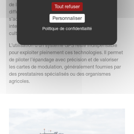
de l’épandage. Selon les besoins de l’exploitation,
Tout refuser
différents modèles sont disponibles, capables de
Personnaliser
s’adapter aussi bien à des structures de taille
intermédiaire qu’à des exploitations de grandes
Politique de confidentialité
cultures avec des débits élevés.
L’utilisation d’un système GPS reste indispensable
pour exploiter pleinement ces technologies. Il permet
de piloter l’épandage avec précision et de valoriser
les cartes de modulation, généralement fournies par
des prestataires spécialisés ou des organismes
agricoles.