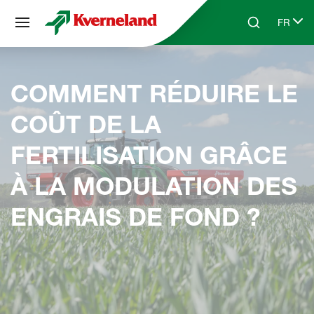
Panneau de gestion des cookies
FR
Skip to main content
Search
Select 
COMMENT RÉDUIRE LE
COÛT DE LA
FERTILISATION GRÂCE
À LA MODULATION DES
ENGRAIS DE FOND ?