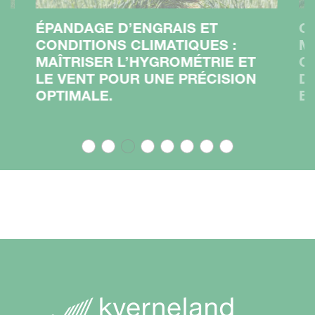
ÉPANDAGE D’ENGRAIS ET
C
CONDITIONS CLIMATIQUES :
M
MAÎTRISER L’HYGROMÉTRIE ET
C
LE VENT POUR UNE PRÉCISION
D
OPTIMALE.
B