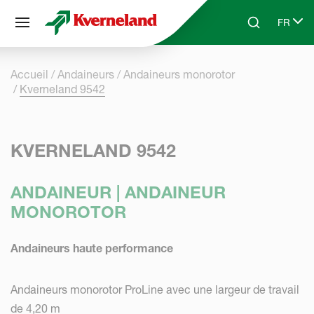
Panneau de gestion des cookies
FR
Skip to main content
Search
Select 
Accueil
Andaineurs
Andaineurs monorotor
Kverneland 9542
KVERNELAND 9542
ANDAINEUR | ANDAINEUR
MONOROTOR
Andaineurs haute performance
Andaineurs monorotor ProLine avec une largeur de travail
de 4,20 m