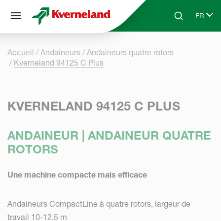
Panneau de gestion des cookies
FR
Skip to main content
Search
Select 
Accueil
Andaineurs
Andaineurs quatre rotors
Kverneland 94125 C Plus
KVERNELAND 94125 C PLUS
ANDAINEUR | ANDAINEUR QUATRE
ROTORS
Une machine compacte mais efficace
Andaineurs CompactLine à quatre rotors, largeur de
travail 10-12,5 m