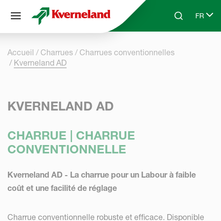
Panneau de gestion des cookies
FR
Skip to main content
Search
Select 
Accueil
Charrues
Charrues conventionnelles
Kverneland AD
KVERNELAND AD
CHARRUE | CHARRUE
CONVENTIONNELLE
Kverneland AD - La charrue pour un Labour à faible
coût et une facilité de réglage
Charrue conventionnelle robuste et efficace. Disponible