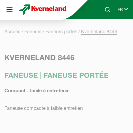
Panneau de gestion des cookies
FR
Skip to main content
Search
Select 
Accueil
Faneurs
Faneurs portés
Kverneland 8446
KVERNELAND 8446
FANEUSE | FANEUSE PORTÉE
Compact - facile à entretenir
Faneuse compacte à faible entretien